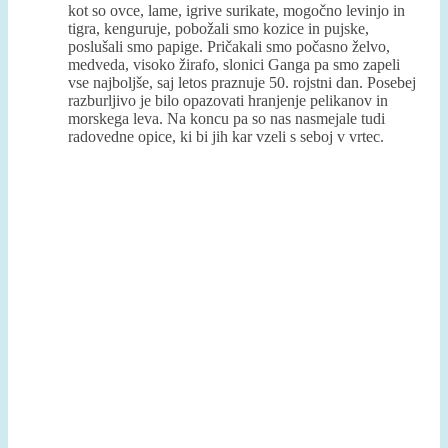
kot so ovce, lame, igrive surikate, mogočno levinjo in
tigra, kenguruje, pobožali smo kozice in pujske,
poslušali smo papige. Pričakali smo počasno želvo,
medveda, visoko žirafo, slonici Ganga pa smo zapeli
vse najboljše, saj letos praznuje 50. rojstni dan. Posebej
razburljivo je bilo opazovati hranjenje pelikanov in
morskega leva. Na koncu pa so nas nasmejale tudi
radovedne opice, ki bi jih kar vzeli s seboj v vrtec.