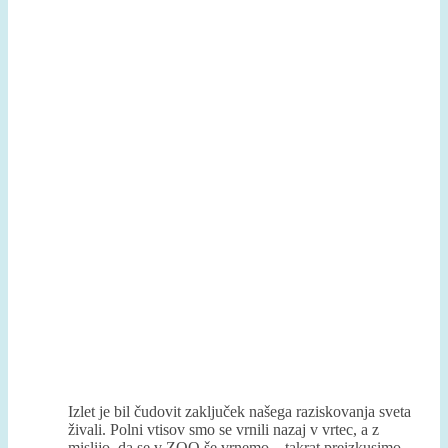
Izlet je bil čudovit zaključek našega raziskovanja sveta
živali. Polni vtisov smo se vrnili nazaj v vrtec, a z
mislijo, da se v ZOO še vrnemo – takrat preizkusimo