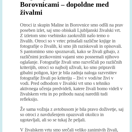
Borovnicami – dopoldne med
živalmi
Otroci iz skupin Maline in Borovnice smo odšli na prav
poseben izlet, saj smo obiskali Ljubljanski živalski vrt.
Z izletom smo vsebinsko zaokrožili našo temo o
živalih. Otroci so v vrtec prinašali različne knjige in
fotografije o živalih, ki smo jih raziskovali in opisovali.
S pantomimo smo spoznavali, kako se živali gibajo, z
različnimi jezikovnimi vajami smo posnemali njihovo
oglašanje. Fotografije živali smo razvrščali po različnih
kriterijih, otroci so najbolj uživali, ko smo pripravili
gibalni poligon, kjer je bila zadnja naloga razvrstitev
fotografije živali po kriteriju – živi v vodi/ne živi v
vodi. Pred odhodom v živalski vrt smo s tehniko
aktivnega učenja predvideli, katere živali bomo videli v
živalskem vrtu in po prihodu nazaj naredili tudi
refleksijo.
Že sama vožnja z avtobusom je bila pravo doživetje, saj
so otroci z navdušenjem opazovali okolico in
ugotavljali, ali so se tukaj že peljali.
V živalskem vrtu smo srečali veliko zanimivih živali,