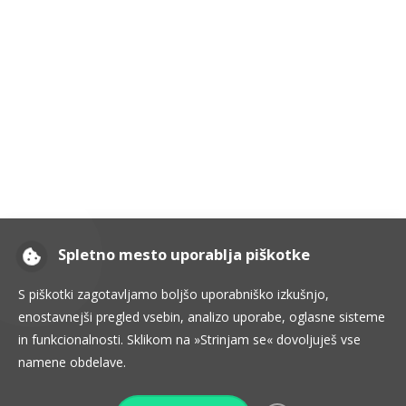
Spletno mesto uporablja piškotke
S piškotki zagotavljamo boljšo uporabniško izkušnjo,
Janja Čeh in Darja Kušar 2022 Bard Theme © |
Bard Tema od
WP
enostavnejši pregled vsebin, analizo uporabe, oglasne sisteme
Royal
.
in funkcionalnosti. Sklikom na »Strinjam se« dovoljuješ vse
namene obdelave.
NAZAJ NA VRH