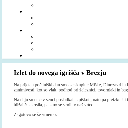
Izlet do novega igrišča v Brezju
Na prijeten počitniški dan smo se skupine Miške, Dinozavri in Ri
zanimivosti, kot so vlak, podhod pri železnici, tovornjaki in b
Na cilju smo se v senci posladkali s piškoti, nato pa preizkusili i
bližal čas kosila, pa smo se vrnili v naš vrtec.
Zagotovo se še vrnemo.